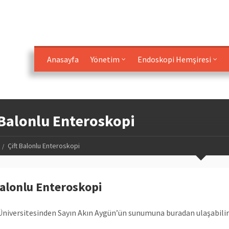
Anasayfa
Yönetim
Endoskopi Hemşiresi
 Balonlu Enteroskopi
Çift Balonlu Enteroskopi
Balonlu Enteroskopi
Üniversitesinden Sayın Akın Aygün’ün sunumuna buradan ulaşabilirs