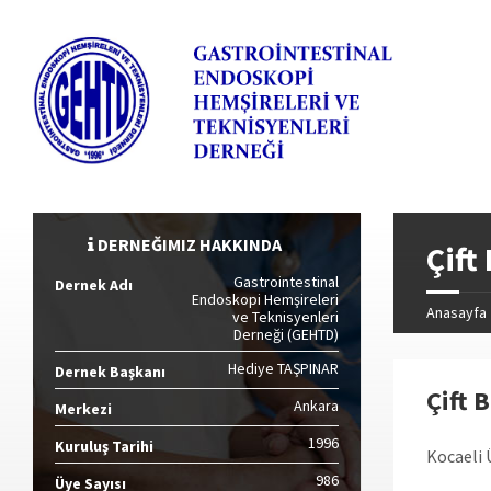
DERNEĞIMIZ HAKKINDA
Çift
Gastrointestinal
Dernek Adı
Endoskopi Hemşireleri
Anasayfa
ve Teknisyenleri
Derneği (GEHTD)
Hediye TAŞPINAR
Dernek Başkanı
Çift 
Ankara
Merkezi
1996
Kuruluş Tarihi
Kocaeli 
986
Üye Sayısı