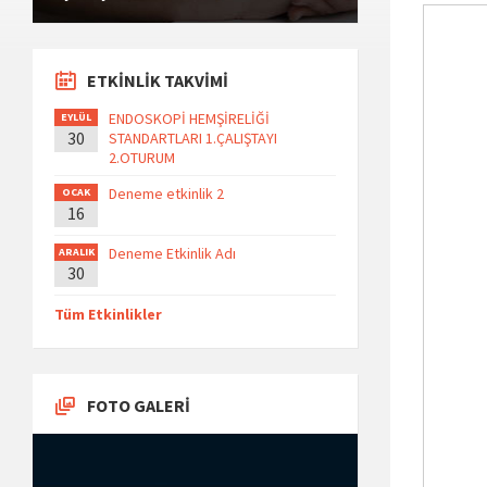
ETKİNLİK TAKVİMİ
ENDOSKOPİ HEMŞİRELİĞİ
EYLÜL
30
STANDARTLARI 1.ÇALIŞTAYI
2.OTURUM
Deneme etkinlik 2
OCAK
16
Deneme Etkinlik Adı
ARALIK
30
Tüm Etkinlikler
FOTO GALERİ