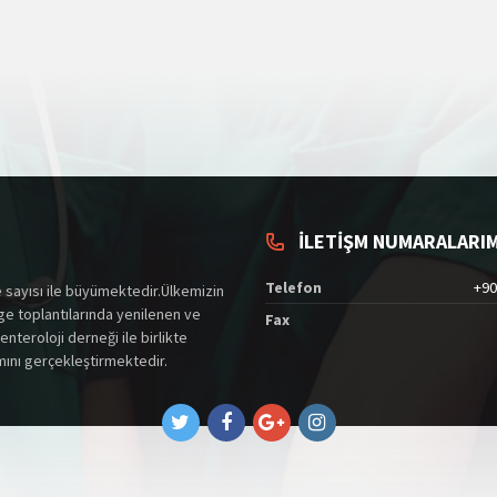
İLETİŞM NUMARALARIM
Telefon
+90
 sayısı ile büyümektedir.Ülkemizin
lge toplantılarında yenilenen ve
Fax
nteroloji derneği ile birlikte
amını gerçekleştirmektedir.