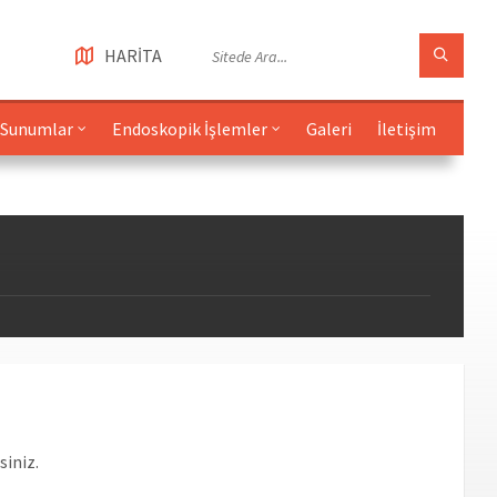
HARİTA
Sunumlar
Endoskopik İşlemler
Galeri
İletişim
iniz.