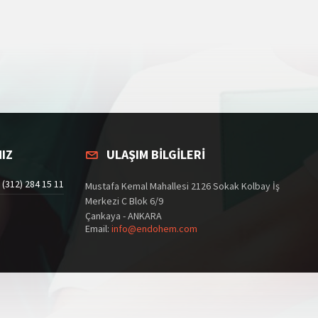
IZ
ULAŞIM BİLGİLERİ
 (312) 284 15 11
Mustafa Kemal Mahallesi 2126 Sokak Kolbay İş
Merkezi C Blok 6/9
Çankaya - ANKARA
Email:
info@endohem.com