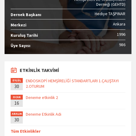
Derneği (GEHTD)
Hediye TAŞPINAR
Dernek Başkanı
Ankara
Merkezi
1996
Kuruluş Tarihi
986
Üye Sayısı
ETKİNLİK TAKVİMİ
ENDOSKOPİ HEMŞİRELİĞİ STANDARTLARI 1.ÇALIŞTAYI
EYLÜL
30
2.OTURUM
Deneme etkinlik 2
OCAK
16
Deneme Etkinlik Adı
ARALIK
30
Tüm Etkinlikler