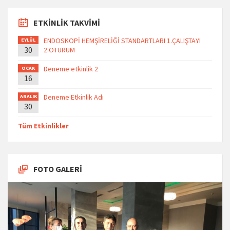
ETKİNLİK TAKVİMİ
ENDOSKOPİ HEMŞİRELİĞİ STANDARTLARI 1.ÇALIŞTAYI
EYLÜL
30
2.OTURUM
Deneme etkinlik 2
OCAK
16
Deneme Etkinlik Adı
ARALIK
30
Tüm Etkinlikler
FOTO GALERİ