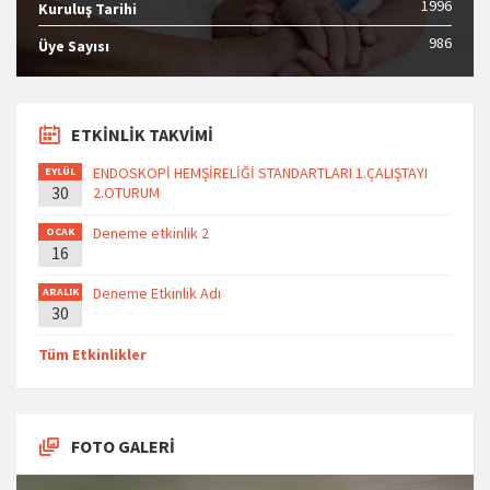
1996
Kuruluş Tarihi
986
Üye Sayısı
ETKİNLİK TAKVİMİ
ENDOSKOPİ HEMŞİRELİĞİ STANDARTLARI 1.ÇALIŞTAYI
EYLÜL
30
2.OTURUM
Deneme etkinlik 2
OCAK
16
Deneme Etkinlik Adı
ARALIK
30
Tüm Etkinlikler
FOTO GALERİ