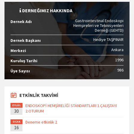
DERNEĞIMIZ HAKKINDA
Gastrointestinal Endoskopi
Dernek Adı
Hemşireleri ve Teknisyenleri
Derneği (GEHTD)
Hediye TAŞPINAR
Dernek Başkanı
Ankara
Merkezi
1996
Kuruluş Tarihi
986
Üye Sayısı
ETKİNLİK TAKVİMİ
ENDOSKOPİ HEMŞİRELİĞİ STANDARTLARI 1.ÇALIŞTAYI
EYLÜL
30
2.OTURUM
Deneme etkinlik 2
OCAK
16